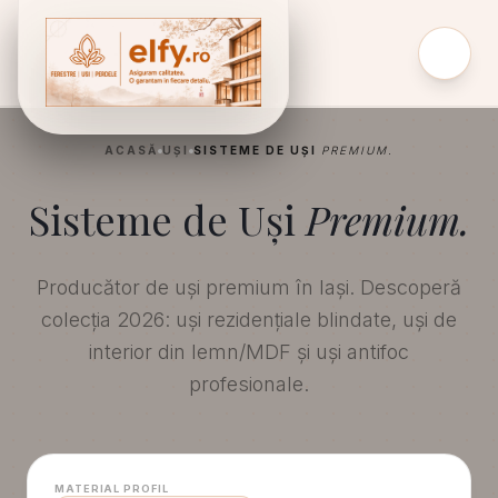
ACASĂ
UȘI
SISTEME DE UȘI
PREMIUM.
Sisteme de Uși
Premium.
Producător de uși premium în Iași. Descoperă
colecția 2026: uși rezidențiale blindate, uși de
interior din lemn/MDF și uși antifoc
profesionale.
MATERIAL PROFIL