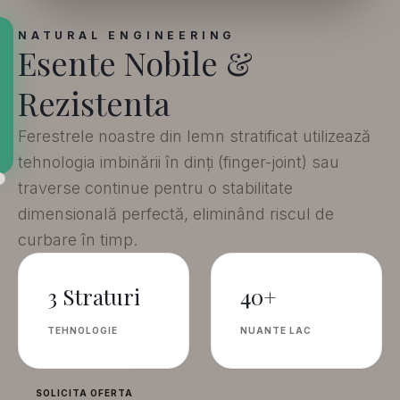
NATURAL ENGINEERING
Esente Nobile &
Rezistenta
Ferestrele noastre din lemn stratificat utilizează
tehnologia imbinării în dinți (finger-joint) sau
traverse continue pentru o stabilitate
dimensională perfectă, eliminând riscul de
curbare în timp.
3 Straturi
40+
TEHNOLOGIE
NUANTE LAC
SOLICITA OFERTA