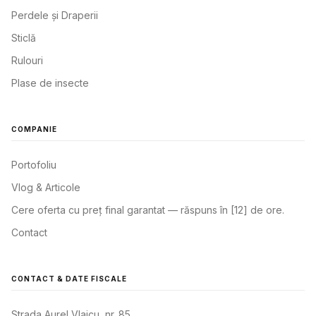
Perdele și Draperii
Sticlă
Rulouri
Plase de insecte
COMPANIE
Portofoliu
Vlog & Articole
Cere oferta cu preț final garantat — răspuns în [12] de ore.
Contact
CONTACT & DATE FISCALE
Strada Aurel Vlaicu, nr. 85,