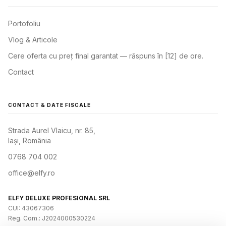
Portofoliu
Vlog & Articole
Cere oferta cu preț final garantat — răspuns în [12] de ore.
Contact
CONTACT & DATE FISCALE
Strada Aurel Vlaicu, nr. 85,
Iași, România
0768 704 002
office@elfy.ro
ELFY DELUXE PROFESIONAL SRL
CUI: 43067306
Reg. Com.: J2024000530224