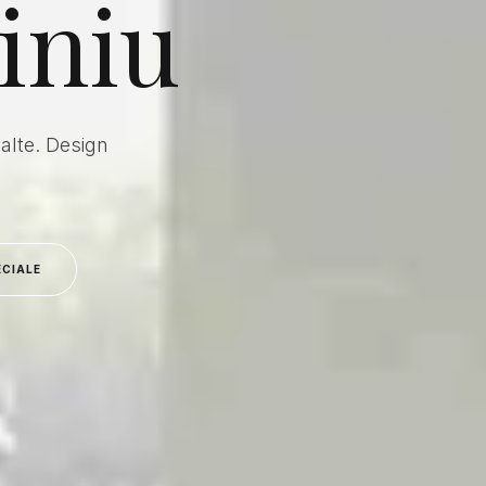
iniu
alte. Design
ECIALE